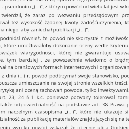
. - pseudonim „(…)”, z którym powód od wielu lat jest w kon
twierdził, że zaraz po wezwaniu przedsądowym prze
ował też wysokość żądanej kwoty zadośćuczynienia, k
na niego, aby zaniechał publikacji „(…)”.
podniósł również, że powód nie skorzystał z możliwośc
a, które umożliwiałoby dokonanie oceny wedle kryteriu
owiązek wiarygodności, której nie gwarantuje usuw
je, tym bardziej , że powszechnie wiadomo o błędn
ał na branżowych formach internetowych i organizowany
 z dnia (…) r. powód podtrzymał swoje stanowisko, pod
uszcza umieszczanie na swojej stronie wszelkich treści,
 krytyką ani oceną zachowań powoda, tylko inwektywam
art. 23, 24 § 1 k.c. ponieważ pozwany tolerował zam
także odpowiedzialność na podstawie art. 38 Prawa 
em naczelnym czasopisma „(…)”, które nie ukazuje s
ialność za publikację materiałów znajdujących się na tej
zeniu wyroku powód wskazał, że obecnie ulica Gorkie