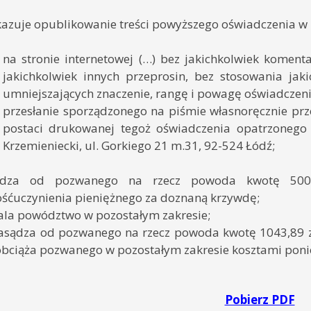
kazuje opublikowanie treści powyższego oświadczenia w
na stronie internetowej (…) bez jakichkolwiek komenta
jakichkolwiek innych przeprosin, bez stosowania jak
umniejszających znaczenie, rangę i powagę oświadczeni
przesłanie sporządzonego na piśmie własnoręcznie p
postaci drukowanej tegoż oświadczenia opatrzoneg
Krzemieniecki, ul. Gorkiego 21 m.31, 92-524 Łódź;
ądza od pozwanego na rzecz powoda kwotę 500 zło
śćuczynienia pieniężnego za doznaną krzywdę;
la powództwo w pozostałym zakresie;
zasądza od pozwanego na rzecz powoda kwotę 1043,89 z
obciąża pozwanego w pozostałym zakresie kosztami pon
Pobierz PDF