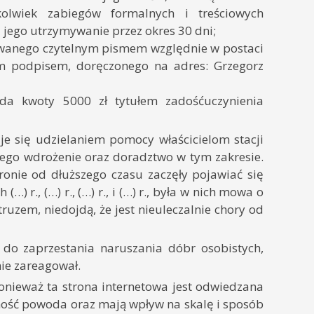
hkolwiek zabiegów formalnych i treściowych
 jego utrzymywanie przez okres 30 dni;
zwanego czytelnym pismem względnie w postaci
m podpisem, doręczonego na adres: Grzegorz
a kwoty 5000 zł tytułem zadośćuczynienia
uje się udzielaniem pomocy właścicielom stacji
ego wdrożenie oraz doradztwo w tym zakresie.
tronie od dłuższego czasu zaczęły pojawiać się
 r., (…) r., (…) r., i (…) r., była w nich mowa o
uzem, niedojdą, że jest nieuleczalnie chory od
do zaprzestania naruszania dóbr osobistych,
nie zareagował.
onieważ ta strona internetowa jest odwiedzana
ność powoda oraz mają wpływ na skalę i sposób