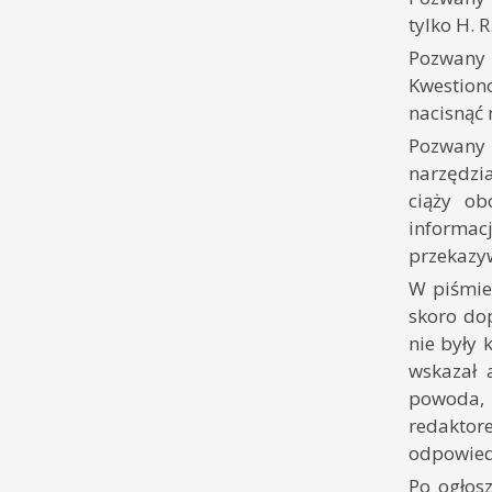
tylko H. R
Pozwany 
Kwestion
nacisnąć 
Pozwany 
narzędzi
ciąży ob
informac
przekazyw
W piśmie
skoro dop
nie były
wskazał 
powoda, 
redaktor
odpowiedz
Po ogłos