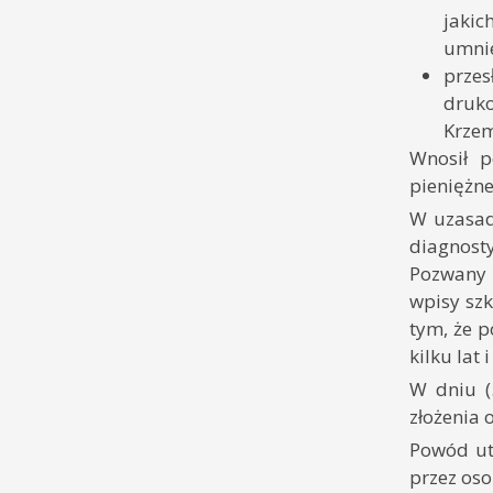
jaki
umnie
przes
druk
Krzem
Wnosił p
pieniężne
W uzasadn
diagnost
Pozwany j
wpisy szk
tym, że p
kilku lat
W dniu (
złożenia 
Powód utr
przez os