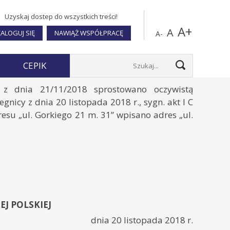
Uzyskaj dostep do wszystkich treści!
A+
A
ALOGUJ SIĘ
NAWIĄŻ WSPÓŁPRACĘ
A-
CEPIK
 dnia 21/11/2018 sprostowano oczywistą
icy z dnia 20 listopada 2018 r., sygn. akt I C
esu „ul. Gorkiego 21 m. 31” wpisano adres „ul.
EJ POLSKIEJ
dnia 20 listopada 2018 r.