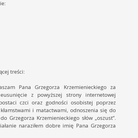
ie:
cej treści:
praszam Pana Grzegorza Krzemienieckiego za
eusunięcie z powyższej strony internetowej
ostaci czci oraz godności osobistej poprzez
j kłamstwami i matactwami, odnoszenia się do
o Grzegorza Krzemienieckiego słów „oszust”.
ałanie naraziłem dobre imię Pana Grzegorza