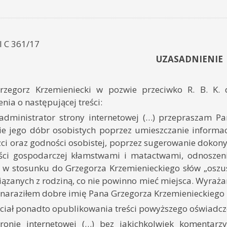
 I C 361/17
UZASADNIENIE
zegorz Krzemieniecki w pozwie przeciwko R. B. K.
nia o następującej treści:
, administrator strony internetowej (…) przepraszam 
ie jego dóbr osobistych poprzez umieszczanie informac
zci oraz godności osobistej, poprzez sugerowanie dokon
ości gospodarczej kłamstwami i matactwami, odnoszen
 w stosunku do Grzegorza Krzemienieckiego słów „oszus
iązanych z rodziną, co nie powinno mieć miejsca. Wyra
 naraziłem dobre imię Pana Grzegorza Krzemienieckiego n
ciał ponadto opublikowania treści powyższego oświadcz
ronie internetowej (…) bez jakichkolwiek komentarzy