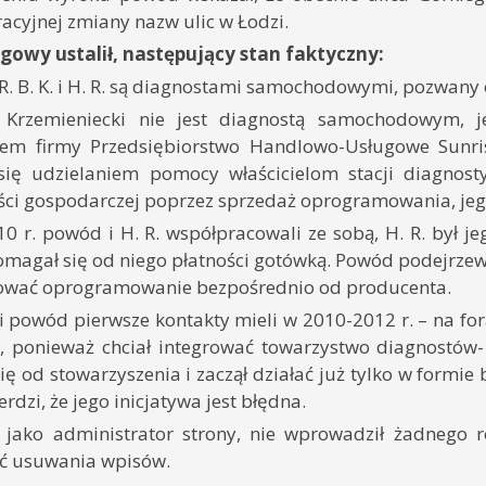
acyjnej zmiany nazw ulic w Łodzi.
gowy ustalił, następujący stan faktyczny:
. B. K. i H. R. są diagnostami samochodowymi, pozwany o
 Krzemieniecki nie jest diagnostą samochodowym, j
elem firmy Przedsiębiorstwo Handlowo-Usługowe Sunri
się udzielaniem pomocy właścicielom stacji diagnos
ści gospodarczej poprzez sprzedaż oprogramowania, jeg
0 r. powód i H. R. współpracowali ze sobą, H. R. był jeg
agał się od niego płatności gotówką. Powód podejrzewał,
ować oprogramowanie bezpośrednio od producenta.
 powód pierwsze kontakty mieli w 2010-2012 r. – na fo
L., ponieważ chciał integrować towarzystwo diagnostów
się od stowarzyszenia i zaczął działać już tylko w formie
erdzi, że jego inicjatywa jest błędna.
 jako administrator strony, nie wprowadził żadnego
ć usuwania wpisów.