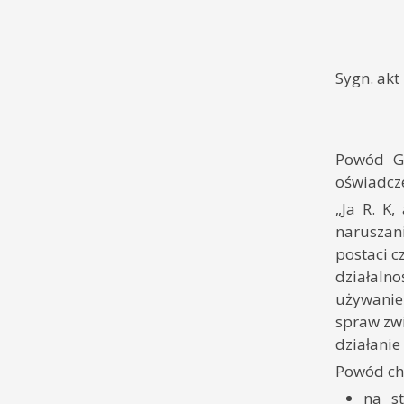
Sygn. akt
Powód Gr
oświadcze
„Ja R. K
naruszan
postaci c
działaln
używanie
spraw zw
działanie
Powód ch
na st