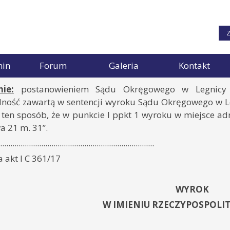
Z
min
Forum
Galeria
Kontakt
ie:
postanowieniem Sądu Okręgowego w Legnicy z
ność zawartą w sentencji wyroku Sądu Okręgowego w Legn
ten sposób, że w punkcie I ppkt 1 wyroku w miejsce adr
a 21 m. 31”.
...........................................................................
 akt I C 361/17
WYROK
W IMIENIU RZECZYPOSPOLIT