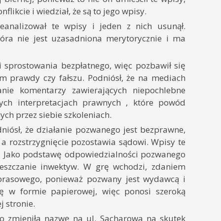
flikcie i wiedział, że są to jego wpisy.
analizował te wpisy i jeden z nich usunął.
tóra nie jest uzasadniona merytorycznie i ma
i sprostowania bezpłatnego, więc pozbawił się
m prawdy czy fałszu. Podniósł, że na mediach
anie komentarzy zawierających niepochlebne
ych interpretacjach prawnych , które powód
ch przez siebie szkoleniach.
niósł, że działanie pozwanego jest bezprawne,
 a rozstrzygnięcie pozostawia sądowi. Wpisy te
i. Jako podstawę odpowiedzialności pozwanego
ieszczanie inwektyw. W grę wchodzi, zdaniem
prasowego, ponieważ pozwany jest wydawcą i
ię w formie papierowej, więc ponosi szeroką
 stronie.
go zmieniła nazwę na ul. Sacharowa na skutek