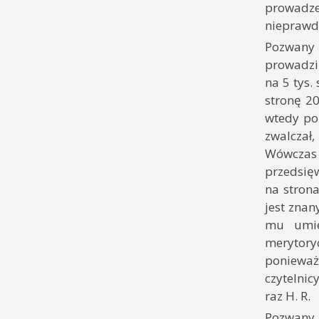
prowadzen
nieprawdz
Pozwany 
prowadzi
na 5 tys.
stronę 20
wtedy poz
zwalczał,
Wówczas 
przedsięw
na strona
jest znan
mu umies
merytoryc
ponieważ 
czytelnic
raz H. R.
Pozwany z