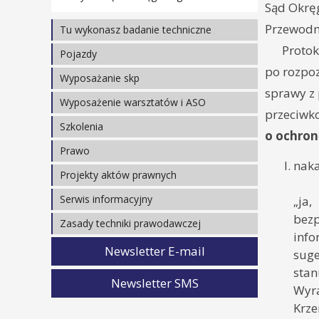
Sąd Okręg
Przewodn
Tu wykonasz badanie techniczne
Protok
Mapa użytkowników SKP PRO
Pojazdy
po rozpoz
Warunki techniczne
Wyposażanie skp
sprawy z
Badania techniczne
Zrealizowane projekty
Wyposażenie warsztatów i ASO
przeciw
Rejestracja pojazdów
Wymagania i zalecenia
Zrealizowane projekty
Szkolenia
o ochron
Pobieranie opłat
Oprogramowanie
Wymagania i zalecenia
Ośrodek szkoleniowy - Krosno
Prawo
Informacje techniczne
naka
Oprogramowanie
Harmonogram targów, szkoleń,
Teksty jednolite
Projekty aktów prawnych
ADR
seminariów i konferencji
Dyrektywy i rozporządzenia UE
Ustawy
Serwis informacyjny
„ja,
Prezentacje materiałów z seminariów
Regulaminy EKG ONZ
Rozporządzenia
bez
Warto wiedzieć
Zasady techniki prawodawczej
info
Ustawy i rozporządzenia
Wyjaśnianie spraw
Krajowe
Newsletter E-mail
suge
Umowa Europejska (ADR)
Unijne
stan
Opinie prawne
Newsletter SMS
Opracowania
Wyr
Stanowiska w sprawie stosowania
Krze
przepisów