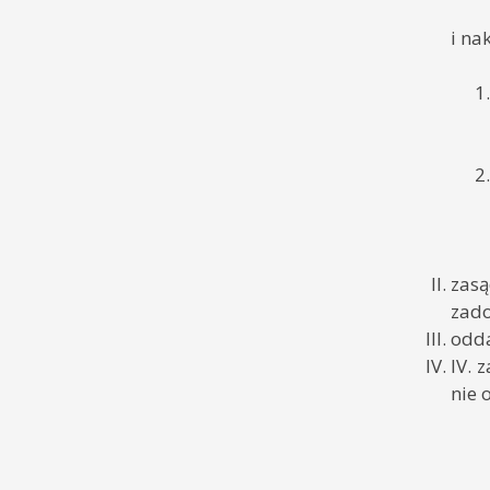
Decyzje SKO, ON
i na
Baza orzeczeń NSA
Wyroki Trybunału UE
Podatki (interpretacje i orzeczenia)
Interpelacje, zapytania, pytania i
oświadczenia poselskie
zas
zado
odda
IV. 
nie 