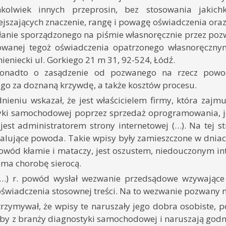
chkolwiek innych przeprosin, bez stosowania jakic
jszających znaczenie, rangę i powagę oświadczenia oraz
łanie sporządzonego na piśmie własnoręcznie przez po
owanej tegoż oświadczenia opatrzonego własnoręczny
ieniecki ul. Gorkiego 21 m 31, 92-524, Łódź.
onadto o zasądzenie od pozwanego na rzecz powod
go za doznaną krzywdę, a także kosztów procesu.
ieniu wskazał, że jest właścicielem firmy, która zajm
yki samochodowej poprzez sprzedaż oprogramowania, j
est administratorem strony internetowej (…). Na tej s
alujące powoda. Takie wpisy były zamieszczone w dniach (…)
owód kłamie i mataczy, jest oszustem, niedouczonym intr
 i ma chorobę sierocą.
…) r. powód wysłał wezwanie przedsądowe wzywające 
oświadczenia stosownej treści. Na to wezwanie pozwany 
zymywał, że wpisy te naruszały jego dobra osobiste, p
oby z branży diagnostyki samochodowej i naruszają god