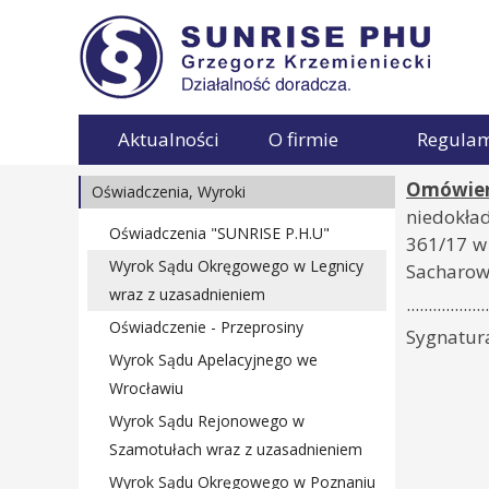
Aktualności
O firmie
Regula
Omówien
Oświadczenia, Wyroki
niedokład
Oświadczenia "SUNRISE P.H.U"
361/17 w 
Wyrok Sądu Okręgowego w Legnicy
Sacharow
wraz z uzasadnieniem
...................
Oświadczenie - Przeprosiny
Sygnatura
Wyrok Sądu Apelacyjnego we
Wrocławiu
Wyrok Sądu Rejonowego w
Szamotułach wraz z uzasadnieniem
Wyrok Sądu Okręgowego w Poznaniu