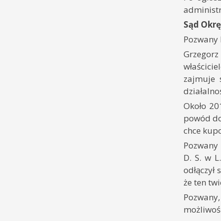
administr
Sąd Okrę
Pozwany R
Grzegorz
właścici
zajmuje 
działalno
Około 201
powód dom
chce kup
Pozwany i
D. S. w 
odłączył 
że ten twi
Pozwany,
możliwoś