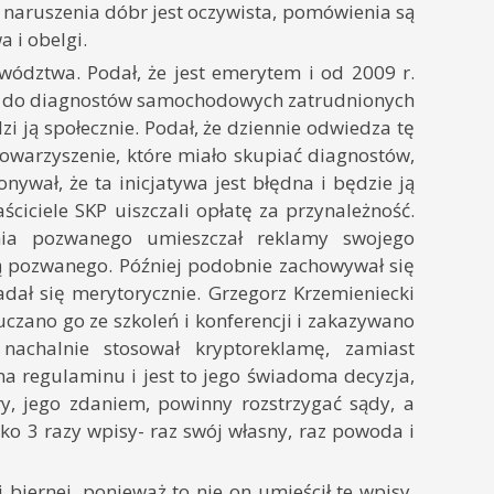
 naruszenia dóbr jest oczywista, pomówienia są
 i obelgi.
ództwa. Podał, że jest emerytem i od 2009 r.
ie do diagnostów samochodowych zatrudnionych
adzi ją społecznie. Podał, że dziennie odwiedza tę
towarzyszenie, które miało skupiać diagnostów,
ywał, że ta inicjatywa jest błędna i będzie ją
ściciele SKP uiszczali opłatę za przynależność.
enia pozwanego umieszczał reklamy swojego
yką pozwanego. Później podobnie zachowywał się
adał się merytorycznie. Grzegorz Krzemieniecki
uczano go ze szkoleń i konferencji i zakazywano
nachalnie stosował kryptoreklamę, zamiast
a regulaminu i jest to jego świadoma decyzja,
ry, jego zdaniem, powinny rozstrzygać sądy, a
lko 3 razy wpisy- raz swój własny, raz powoda i
 biernej, ponieważ to nie on umieścił te wpisy,