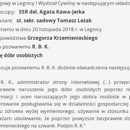
owy w Legnicy I Wydział Cywilny w następującym składz
iczący:
SSR del. Agata Kawa-Jerka
olant:
st. sekr. sadowy Tomasz Leżak
naniu w dniu 20 listopada 2018 r. w Legnicy
 powództwa
Grzegorza Krzemienieckiego
ko pozwanemu
R. B. K.
ę dóbr osobistych
zuje pozwanemu R. B. K. złożenie oświadczenia następują
 R. K., administrator strony internetowej (…) prze
prawne naruszenie jego dóbr osobistych poprzez ni
rmacji i ocen naruszających jego dobra osobiste w p
rowanie posługiwania się w działalności gospodarcze
u zdrowia wyżej wymienionego, używanie w stosunku d
ażam ubolewanie, że poprzez powyższe bezprawne dzi
mienieckiego na szwank. Podpis R. K.”