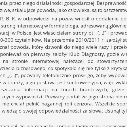
ia przez niego działalności gospodarczej. Bezprawność
iwe, szkalujące powoda, jako człowieka, są to oszczerstwa
R. B. K. w odpowiedzi na pozew wnosił o oddalenie pow
 stronę internetową w formie bloga, adresowaną główn
 stacji w Polsce. Jest właścicielem strony pt. „(…)” i prow
0-300 czytelników. Na przełomie 2010/2011 r. założył s
nał powoda, który dzwonił do niego wiele razy i przekon
 ponieważ on pierwszy założył Klub Diagnosty, gdzie wła
na stronie internetowej należącej do stowarzysz
zięcia biznesowego, co spotykało się nie tylko z kryt
ch „(…)”, pozwany telefonicznie prosił go, żeby wypowi
y w branży, jego postawa jest kontrowersyjna, więc wykl
zczania informacji na forach branżowych, gdzie 
znych wypowiedzi. Pozwany podał, że jego strona nie m
nie chciał pełnić nagannej roli cenzora. Wszelkie spo
y wiedzą o swojej odpowiedzialności za słowa. Usunął ty
arzucił, że nie ma w tej sprawie legitymacji procesowej