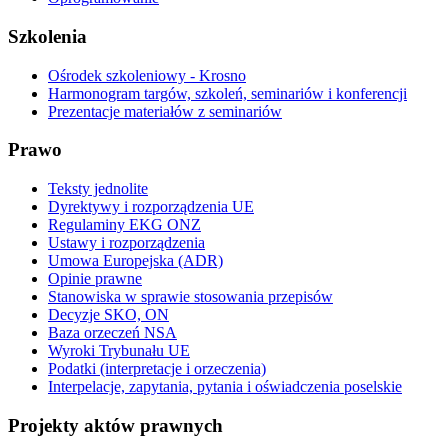
Szkolenia
Ośrodek szkoleniowy - Krosno
Harmonogram targów, szkoleń, seminariów i konferencji
Prezentacje materiałów z seminariów
Prawo
Teksty jednolite
Dyrektywy i rozporządzenia UE
Regulaminy EKG ONZ
Ustawy i rozporządzenia
Umowa Europejska (ADR)
Opinie prawne
Stanowiska w sprawie stosowania przepisów
Decyzje SKO, ON
Baza orzeczeń NSA
Wyroki Trybunału UE
Podatki (interpretacje i orzeczenia)
Interpelacje, zapytania, pytania i oświadczenia poselskie
Projekty aktów prawnych