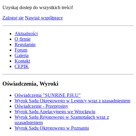
Uzyskaj dostep do wszystkich treści!
Zaloguj się
Nawiąż współpracę
Aktualności
O firmie
Regulamin
Forum
Galeria
Kontakt
CEPIK
Oświadczenia, Wyroki
Oświadczenia "SUNRISE P.H.U"
Wyrok Sądu Okręgowego w Legnicy wraz z uzasadnieniem
Oświadczenie - Przeprosiny
Wyrok Sądu Apelacyjnego we Wrocławiu
Wyrok Sądu Rejonowego w Szamotułach wraz z
uzasadnieniem
Wyrok Sądu Okręgowego w Poznaniu