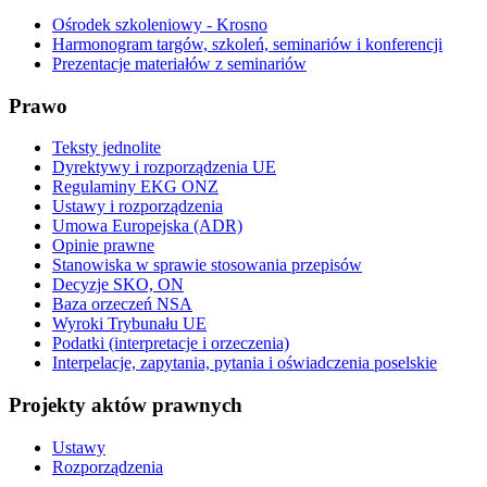
Ośrodek szkoleniowy - Krosno
Harmonogram targów, szkoleń, seminariów i konferencji
Prezentacje materiałów z seminariów
Prawo
Teksty jednolite
Dyrektywy i rozporządzenia UE
Regulaminy EKG ONZ
Ustawy i rozporządzenia
Umowa Europejska (ADR)
Opinie prawne
Stanowiska w sprawie stosowania przepisów
Decyzje SKO, ON
Baza orzeczeń NSA
Wyroki Trybunału UE
Podatki (interpretacje i orzeczenia)
Interpelacje, zapytania, pytania i oświadczenia poselskie
Projekty aktów prawnych
Ustawy
Rozporządzenia