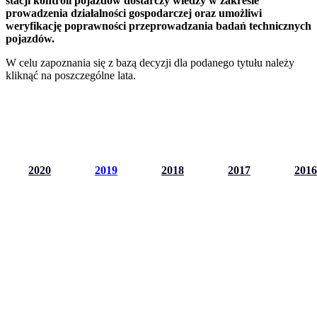
stacji kontroli pojazdów dostarczy wiedzy w zakresie
prowadzenia działalności gospodarczej oraz umożliwi
weryfikację poprawności przeprowadzania badań technicznych
pojazdów.
W celu zapoznania się z bazą decyzji dla podanego tytułu należy
kliknąć na poszczególne lata.
2020
2019
2018
2017
2016