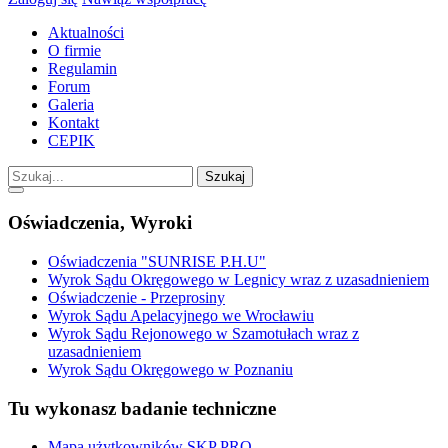
Aktualności
O firmie
Regulamin
Forum
Galeria
Kontakt
CEPIK
Szukaj
Oświadczenia, Wyroki
Oświadczenia "SUNRISE P.H.U"
Wyrok Sądu Okręgowego w Legnicy wraz z uzasadnieniem
Oświadczenie - Przeprosiny
Wyrok Sądu Apelacyjnego we Wrocławiu
Wyrok Sądu Rejonowego w Szamotułach wraz z
uzasadnieniem
Wyrok Sądu Okręgowego w Poznaniu
Tu wykonasz badanie techniczne
Mapa użytkowników SKP PRO