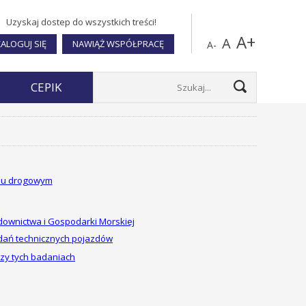
Uzyskaj dostep do wszystkich treści!
A+
A
ALOGUJ SIĘ
NAWIĄŻ WSPÓŁPRACĘ
A-
CEPIK
chu drogowym
udownictwa i Gospodarki Morskiej
dań technicznych pojazdów
y tych badaniach