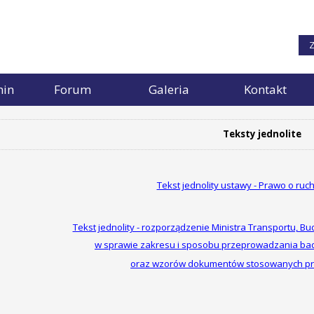
Z
min
Forum
Galeria
Kontakt
Teksty jednolite
Tekst jednolity ustawy - Prawo o ru
Tekst jednolity - rozporządzenie Ministra Transportu, B
w sprawie zakresu i sposobu przeprowadzania ba
oraz wzorów dokumentów stosowanych prz