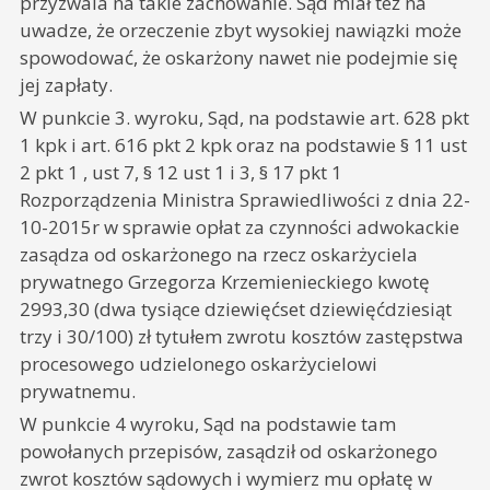
przyzwala na takie zachowanie. Sąd miał też na
uwadze, że orzeczenie zbyt wysokiej nawiązki może
spowodować, że oskarżony nawet nie podejmie się
jej zapłaty.
W punkcie 3. wyroku, Sąd, na podstawie art. 628 pkt
1 kpk i art. 616 pkt 2 kpk oraz na podstawie § 11 ust
2 pkt 1 , ust 7, § 12 ust 1 i 3, § 17 pkt 1
Rozporządzenia Ministra Sprawiedliwości z dnia 22-
10-2015r w sprawie opłat za czynności adwokackie
zasądza od oskarżonego na rzecz oskarżyciela
prywatnego Grzegorza Krzemienieckiego kwotę
2993,30 (dwa tysiące dziewięćset dziewięćdziesiąt
trzy i 30/100) zł tytułem zwrotu kosztów zastępstwa
procesowego udzielonego oskarżycielowi
prywatnemu.
W punkcie 4 wyroku, Sąd na podstawie tam
powołanych przepisów, zasądził od oskarżonego
zwrot kosztów sądowych i wymierz mu opłatę w