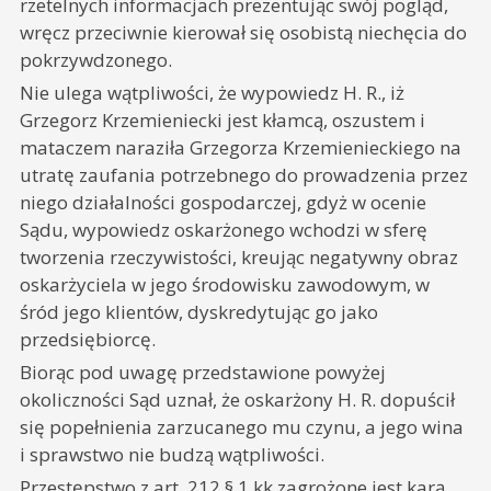
rzetelnych informacjach prezentując swój pogląd,
wręcz przeciwnie kierował się osobistą niechęcia do
pokrzywdzonego.
Nie ulega wątpliwości, że wypowiedz H. R., iż
Grzegorz Krzemieniecki jest kłamcą, oszustem i
mataczem naraziła Grzegorza Krzemienieckiego na
utratę zaufania potrzebnego do prowadzenia przez
niego działalności gospodarczej, gdyż w ocenie
Sądu, wypowiedz oskarżonego wchodzi w sferę
tworzenia rzeczywistości, kreując negatywny obraz
oskarżyciela w jego środowisku zawodowym, w
śród jego klientów, dyskredytując go jako
przedsiębiorcę.
Biorąc pod uwagę przedstawione powyżej
okoliczności Sąd uznał, że oskarżony H. R. dopuścił
się popełnienia zarzucanego mu czynu, a jego wina
i sprawstwo nie budzą wątpliwości.
Przestępstwo z art. 212 § 1 kk zagrożone jest karą