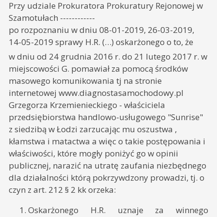
Przy udziale Prokuratora Prokuratury Rejonowej w
Szamotułach ------------
po rozpoznaniu w dniu 08-01-2019, 26-03-2019,
14-05-2019 sprawy H.R. (…) oskarżonego o to, że
w dniu od 24 grudnia 2016 r. do 21 lutego 2017 r. w
miejscowości G. pomawiał za pomocą środków
masowego komunikowania tj na stronie
internetowej www.diagnostasamochodowy.pl
Grzegorza Krzemienieckiego - właściciela
przedsiębiorstwa handlowo-usługowego "Sunrise"
z siedzibą w Łodzi zarzucając mu oszustwa ,
kłamstwa i matactwa a więc o takie postępowania i
właściwości, które mogły poniżyć go w opinii
publicznej, narazić na utratę zaufania niezbędnego
dla działalności którą pokrzywdzony prowadzi, tj. o
czyn z art. 212 § 2 kk orzeka:
Oskarżonego H.R. uznaje za winnego