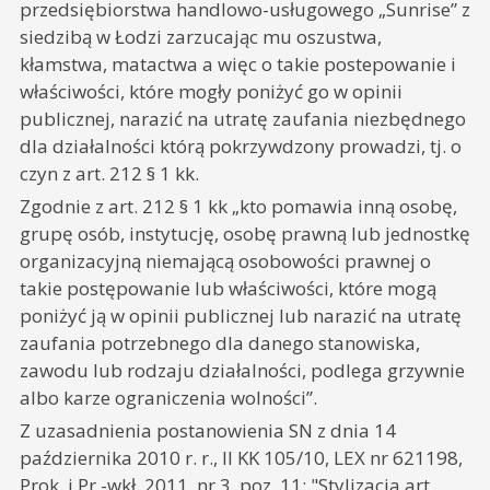
przedsiębiorstwa handlowo-usługowego „Sunrise” z
siedzibą w Łodzi zarzucając mu oszustwa,
kłamstwa, matactwa a więc o takie postepowanie i
właściwości, które mogły poniżyć go w opinii
publicznej, narazić na utratę zaufania niezbędnego
dla działalności którą pokrzywdzony prowadzi, tj. o
czyn z art. 212 § 1 kk.
Zgodnie z art. 212 § 1 kk „kto pomawia inną osobę,
grupę osób, instytucję, osobę prawną lub jednostkę
organizacyjną niemającą osobowości prawnej o
takie postępowanie lub właściwości, które mogą
poniżyć ją w opinii publicznej lub narazić na utratę
zaufania potrzebnego dla danego stanowiska,
zawodu lub rodzaju działalności, podlega grzywnie
albo karze ograniczenia wolności”.
Z uzasadnienia postanowienia SN z dnia 14
października 2010 r. r., II KK 105/10, LEX nr 621198,
Prok. i Pr.-wkł. 2011, nr 3, poz. 11: "Stylizacja art.