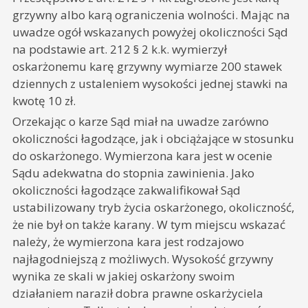
grzywny albo karą ograniczenia wolności. Mając na
uwadze ogół wskazanych powyżej okoliczności Sąd
na podstawie art. 212 § 2 k.k. wymierzył
oskarżonemu karę grzywny wymiarze 200 stawek
dziennych z ustaleniem wysokości jednej stawki na
kwotę 10 zł.
Orzekając o karze Sąd miał na uwadze zarówno
okoliczności łagodzące, jak i obciążające w stosunku
do oskarżonego. Wymierzona kara jest w ocenie
Sądu adekwatna do stopnia zawinienia. Jako
okoliczności łagodzące zakwalifikował Sąd
ustabilizowany tryb życia oskarżonego, okoliczność,
że nie był on także karany. W tym miejscu wskazać
należy, że wymierzona kara jest rodzajowo
najłagodniejszą z możliwych. Wysokość grzywny
wynika ze skali w jakiej oskarżony swoim
działaniem naraził dobra prawne oskarżyciela