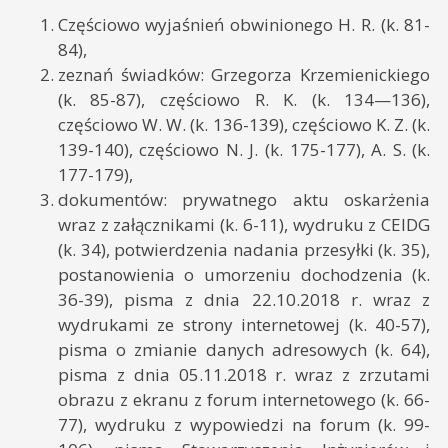
Częściowo wyjaśnień obwinionego H. R. (k. 81-
84),
zeznań świadków: Grzegorza Krzemienickiego
(k. 85-87), częściowo R. K. (k. 134—136),
częściowo W. W. (k. 136-139), częściowo K. Z. (k.
139-140), częściowo N. J. (k. 175-177), A. S. (k.
177-179),
dokumentów: prywatnego aktu oskarżenia
wraz z załącznikami (k. 6-11), wydruku z CEIDG
(k. 34), potwierdzenia nadania przesyłki (k. 35),
postanowienia o umorzeniu dochodzenia (k.
36-39), pisma z dnia 22.10.2018 r. wraz z
wydrukami ze strony internetowej (k. 40-57),
pisma o zmianie danych adresowych (k. 64),
pisma z dnia 05.11.2018 r. wraz z zrzutami
obrazu z ekranu z forum internetowego (k. 66-
77), wydruku z wypowiedzi na forum (k. 99-