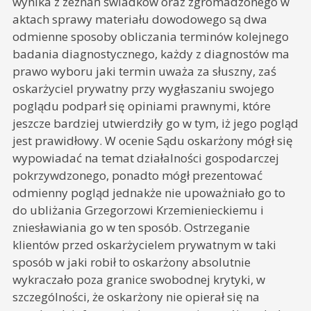
wynika z zeznań świadków oraz zgromadzonego w
aktach sprawy materiału dowodowego są dwa
odmienne sposoby obliczania terminów kolejnego
badania diagnostycznego, każdy z diagnostów ma
prawo wyboru jaki termin uważa za słuszny, zaś
oskarżyciel prywatny przy wygłaszaniu swojego
poglądu podparł się opiniami prawnymi, które
jeszcze bardziej utwierdziły go w tym, iż jego pogląd
jest prawidłowy. W ocenie Sądu oskarżony mógł się
wypowiadać na temat działalności gospodarczej
pokrzywdzonego, ponadto mógł prezentować
odmienny pogląd jednakże nie upoważniało go to
do ubliżania Grzegorzowi Krzemienieckiemu i
zniesławiania go w ten sposób. Ostrzeganie
klientów przed oskarżycielem prywatnym w taki
sposób w jaki robił to oskarżony absolutnie
wykraczało poza granice swobodnej krytyki, w
szczególności, że oskarżony nie opierał się na