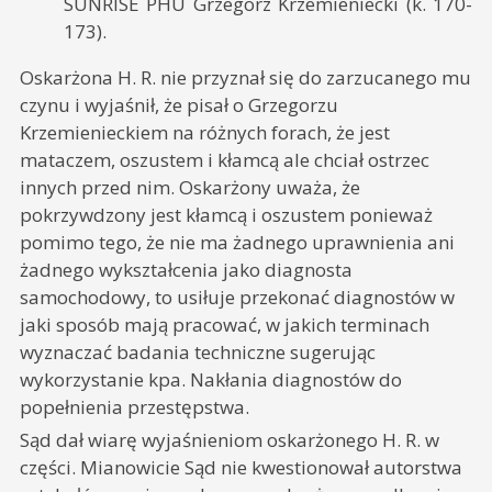
SUNRISE PHU Grzegorz Krzemieniecki (k. 170-
173).
Oskarżona H. R. nie przyznał się do zarzucanego mu
czynu i wyjaśnił, że pisał o Grzegorzu
Krzemienieckiem na różnych forach, że jest
mataczem, oszustem i kłamcą ale chciał ostrzec
innych przed nim. Oskarżony uważa, że
pokrzywdzony jest kłamcą i oszustem ponieważ
pomimo tego, że nie ma żadnego uprawnienia ani
żadnego wykształcenia jako diagnosta
samochodowy, to usiłuje przekonać diagnostów w
jaki sposób mają pracować, w jakich terminach
wyznaczać badania techniczne sugerując
wykorzystanie kpa. Nakłania diagnostów do
popełnienia przestępstwa.
Sąd dał wiarę wyjaśnieniom oskarżonego H. R. w
części. Mianowicie Sąd nie kwestionował autorstwa