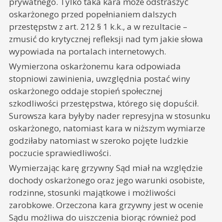
prywatnego. Tylko taka kara może odstraszyć
oskarżonego przed popełnianiem dalszych
przestępstw z art. 212 § 1 k.k., a w rezultacie –
zmusić do krytycznej refleksji nad tym jakie słowa
wypowiada na portalach internetowych.
Wymierzona oskarżonemu kara odpowiada
stopniowi zawinienia, uwzględnia postać winy
oskarżonego oddaje stopień społecznej
szkodliwości przestępstwa, którego się dopuścił.
Surowsza kara byłyby nader represyjna w stosunku
oskarżonego, natomiast kara w niższym wymiarze
godziłaby natomiast w szeroko pojęte ludzkie
poczucie sprawiedliwości.
Wymierzając karę grzywny Sąd miał na względzie
dochody oskarżonego oraz jego warunki osobiste,
rodzinne, stosunki majątkowe i możliwości
zarobkowe. Orzeczona kara grzywny jest w ocenie
Sądu możliwa do uiszczenia biorąc również pod