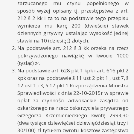
zarzucanego mu czynu popełnionego w
sposób wyżej opisany tj. przestępstwa z art.
212 § 2 kk i za to na podstawie tego przepisu
wymierza mu karę 200 (dwieście) stawek
dziennych grzywny ustalając wysokość jednej
stawki na 10 (dziesięć) złotych.
Na podstawie art. 212 § 3 kk orzeka na rzecz
pokrzywdzonego nawiązkę w kwocie 1000
(tysiąc) zł.
Na podstawie art. 628 pkt 1 kpk i art. 616 pkt 2
kpk oraz na podstawie § 11 ust 2 pkt 1 , ust 7, §
12 ust 1 i 3, § 17 pkt 1 Rozporządzenia Ministra
Sprawiedliwości z dnia 22-10-2015r w sprawie
opłat za czynności adwokackie zasądza od
oskarżonego na rzecz oskarżyciela prywatnego
Grzegorza Krzemienieckiego kwotę 2993,30
(dwa tysiące dziewięćset dziewięćdziesiąt trzy i
30/100) zł tytułem zwrotu kosztów zastępstwa