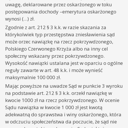
uwagę, deklarowane przez oskarżonego w toku
postępowania dochody –emerytura oskarżonego
wynosi (…) zł.
Zgodnie z art. 212 § 3 k.k. w razie skazania za
którykolwiek typ przestępstwa zniesławienia sąd
może orzec nawiązkę na rzecz pokrzywdzonego,
Polskiego Czerwonego Krzyża albo na inny cel
społeczny wskazany przez pokrzywdzonego.
Wysokość nawiązki ustalana jest w oparciu o ogólne
reguły zawarte w art. 48 k.k. i może wynieść
maksymalnie 100 000 zł.
Mając powyższe na uwadze Sąd w punkcie 3 wyroku
na podstawie art. 212 § 3 k.k. orzekł nawiązkę w
kwocie 1000 zł na rzecz pokrzywdzonego. W ocenie
Sądu nawiązka w kwocie 1 000 zł jest kwotą
adekwatną do sprawstwa i winy oskarżonego, która
w odczuciu społeczeństwa da poczucie, że sąd nie