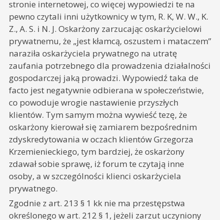
stronie internetowej, co więcej wypowiedzi te na
pewno czytali inni użytkownicy w tym, R. K, W. W., K.
Z., A. S. i N. J. Oskarżony zarzucając oskarżycielowi
prywatnemu, że „jest kłamcą, oszustem i mataczem”
naraziła oskarżyciela prywatnego na utratę
zaufania potrzebnego dla prowadzenia działalności
gospodarczej jaką prowadzi. Wypowiedź taka de
facto jest negatywnie odbierana w społeczeństwie,
co powoduje wrogie nastawienie przyszłych
klientów. Tym samym można wywieść tezę, że
oskarżony kierował się zamiarem bezpośrednim
zdyskredytowania w oczach klientów Grzegorza
Krzemienieckiego, tym bardziej, że oskarżony
zdawał sobie sprawę, iż forum te czytają inne
osoby, a w szczególności klienci oskarżyciela
prywatnego.
Zgodnie z art. 213 § 1 kk nie ma przestępstwa
określonego w art. 212 § 1, jeżeli zarzut uczyniony