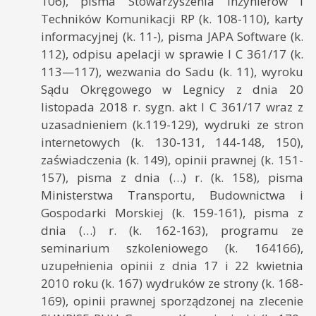
106), pisma Stowarzyszenia Inżynierów i
Techników Komunikacji RP (k. 108-110), karty
informacyjnej (k. 11-), pisma JAPA Software (k.
112), odpisu apelacji w sprawie I C 361/17 (k.
113—117), wezwania do Sadu (k. 11), wyroku
Sądu Okręgowego w Legnicy z dnia 20
listopada 2018 r. sygn. akt I C 361/17 wraz z
uzasadnieniem (k.119-129), wydruki ze stron
internetowych (k. 130-131, 144-148, 150),
zaświadczenia (k. 149), opinii prawnej (k. 151-
157), pisma z dnia (…) r. (k. 158), pisma
Ministerstwa Transportu, Budownictwa i
Gospodarki Morskiej (k. 159-161), pisma z
dnia (…) r. (k. 162-163), programu ze
seminarium szkoleniowego (k. 164166),
uzupełnienia opinii z dnia 17 i 22 kwietnia
2010 roku (k. 167) wydruków ze strony (k. 168-
169), opinii prawnej sporządzonej na zlecenie