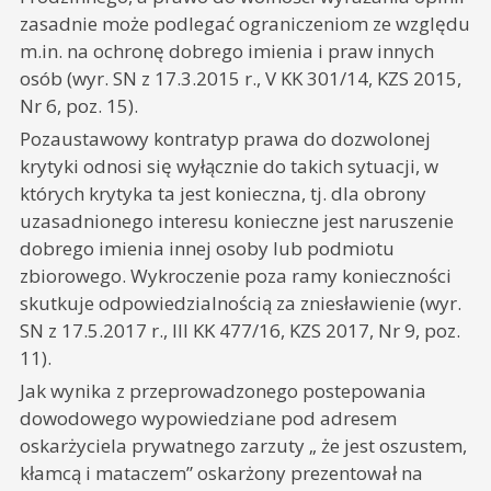
zasadnie może podlegać ograniczeniom ze względu
m.in. na ochronę dobrego imienia i praw innych
osób (wyr. SN z 17.3.2015 r., V KK 301/14, KZS 2015,
Nr 6, poz. 15).
Pozaustawowy kontratyp prawa do dozwolonej
krytyki odnosi się wyłącznie do takich sytuacji, w
których krytyka ta jest konieczna, tj. dla obrony
uzasadnionego interesu konieczne jest naruszenie
dobrego imienia innej osoby lub podmiotu
zbiorowego. Wykroczenie poza ramy konieczności
skutkuje odpowiedzialnością za zniesławienie (wyr.
SN z 17.5.2017 r., III KK 477/16, KZS 2017, Nr 9, poz.
11).
Jak wynika z przeprowadzonego postepowania
dowodowego wypowiedziane pod adresem
oskarżyciela prywatnego zarzuty „ że jest oszustem,
kłamcą i mataczem” oskarżony prezentował na