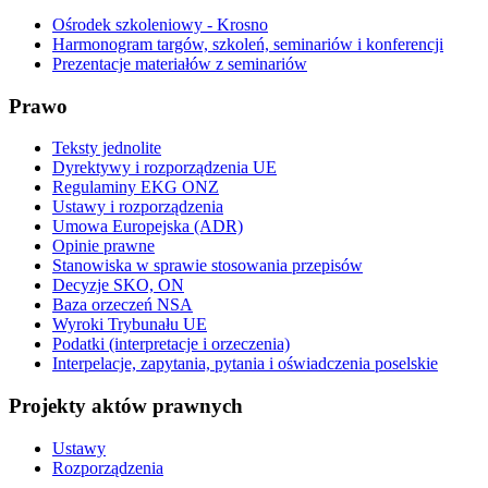
Ośrodek szkoleniowy - Krosno
Harmonogram targów, szkoleń, seminariów i konferencji
Prezentacje materiałów z seminariów
Prawo
Teksty jednolite
Dyrektywy i rozporządzenia UE
Regulaminy EKG ONZ
Ustawy i rozporządzenia
Umowa Europejska (ADR)
Opinie prawne
Stanowiska w sprawie stosowania przepisów
Decyzje SKO, ON
Baza orzeczeń NSA
Wyroki Trybunału UE
Podatki (interpretacje i orzeczenia)
Interpelacje, zapytania, pytania i oświadczenia poselskie
Projekty aktów prawnych
Ustawy
Rozporządzenia