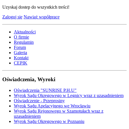
Uzyskaj dostep do wszystkich treści!
Zaloguj się
Nawiąż współpracę
Aktualności
O firmie
Regulamin
Forum
Galeria
Kontakt
CEPIK
Oświadczenia, Wyroki
Oświadczenia "SUNRISE P.H.U"
Wyrok Sądu Okręgowego w Legnicy wraz z uzasadnieniem
Oświadczenie - Przeprosiny
Wyrok Sądu Apelacyjnego we Wrocławiu
Wyrok Sądu Rejonowego w Szamotułach wraz z
uzasadnieniem
Wyrok Sądu Okręgowego w Poznaniu