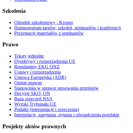
Szkolenia
Ośrodek szkoleniowy - Krosno
Harmonogram targów, szkoleń, seminariów i konferencji
Prezentacje materiałów z seminariów
Prawo
Teksty jednolite
Dyrektywy i rozporządzenia UE
Regulaminy EKG ONZ
Ustawy i rozporządzenia
Umowa Europejska (ADR)
Opinie prawne
Stanowiska w sprawie stosowania przepisów
Decyzje SKO, ON
Baza orzeczeń NSA
Wyroki Trybunału UE
Podatki (interpretacje i orzeczenia)
Interpelacje, zapytania, pytania i oświadczenia poselskie
Projekty aktów prawnych