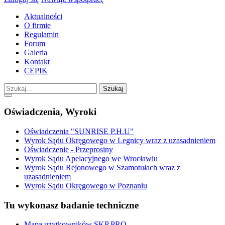
Aktualności
O firmie
Regulamin
Forum
Galeria
Kontakt
CEPIK
Szukaj
Oświadczenia, Wyroki
Oświadczenia "SUNRISE P.H.U"
Wyrok Sądu Okręgowego w Legnicy wraz z uzasadnieniem
Oświadczenie - Przeprosiny
Wyrok Sądu Apelacyjnego we Wrocławiu
Wyrok Sądu Rejonowego w Szamotułach wraz z
uzasadnieniem
Wyrok Sądu Okręgowego w Poznaniu
Tu wykonasz badanie techniczne
Mapa użytkowników SKP PRO