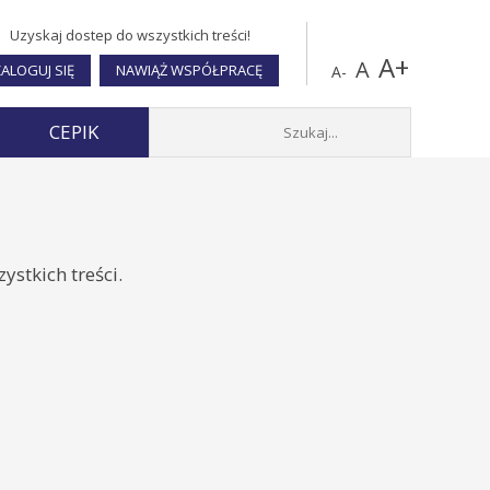
Uzyskaj dostep do wszystkich treści!
A+
A
ALOGUJ SIĘ
NAWIĄŻ WSPÓŁPRACĘ
A-
CEPIK
stkich treści.