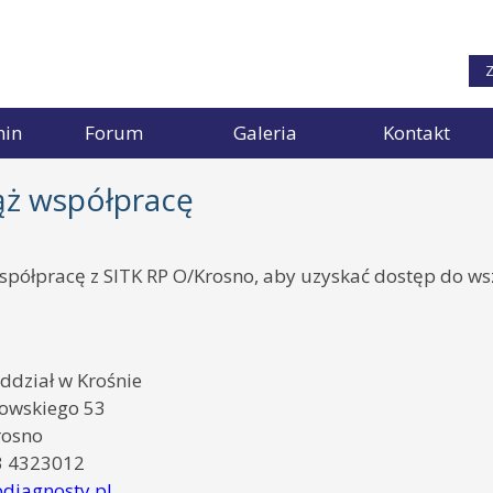
Z
min
Forum
Galeria
Kontakt
ż współpracę
półpracę z SITK RP O/Krosno, aby uzyskać dostęp do wszy
ddział w Krośnie
kowskiego 53
rosno
13 4323012
diagnosty.pl