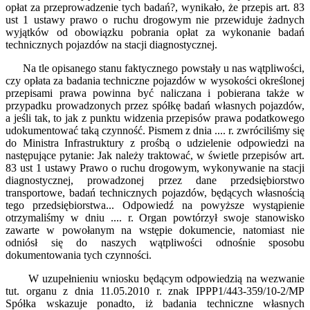
opłat za przeprowadzenie tych badań?, wynikało, że przepis art. 83
ust 1 ustawy prawo o ruchu drogowym nie przewiduje żadnych
wyjątków od obowiązku pobrania opłat za wykonanie badań
technicznych pojazdów na stacji diagnostycznej.
Na tle opisanego stanu faktycznego powstały u nas wątpliwości,
czy opłata za badania techniczne pojazdów w wysokości określonej
przepisami prawa powinna być naliczana i pobierana także w
przypadku prowadzonych przez spółkę badań własnych pojazdów,
a jeśli tak, to jak z punktu widzenia przepisów prawa podatkowego
udokumentować taką czynność. Pismem z dnia .... r. zwróciliśmy się
do Ministra Infrastruktury z prośbą o udzielenie odpowiedzi na
następujące pytanie: Jak należy traktować, w świetle przepisów art.
83 ust 1 ustawy Prawo o ruchu drogowym, wykonywanie na stacji
diagnostycznej, prowadzonej przez dane przedsiębiorstwo
transportowe, badań technicznych pojazdów, będących własnością
tego przedsiębiorstwa... Odpowiedź na powyższe wystąpienie
otrzymaliśmy w dniu .... r. Organ powtórzył swoje stanowisko
zawarte w powołanym na wstępie dokumencie, natomiast nie
odniósł się do naszych wątpliwości odnośnie sposobu
dokumentowania tych czynności.
W uzupełnieniu wniosku będącym odpowiedzią na wezwanie
tut. organu z dnia 11.05.2010 r. znak IPPP1/443-359/10-2/MP
Spółka wskazuje ponadto, iż badania techniczne własnych