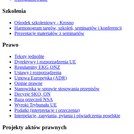
Szkolenia
Ośrodek szkoleniowy - Krosno
Harmonogram targów, szkoleń, seminariów i konferencji
Prezentacje materiałów z seminariów
Prawo
Teksty jednolite
Dyrektywy i rozporządzenia UE
Regulaminy EKG ONZ
Ustawy i rozporządzenia
Umowa Europejska (ADR)
Opinie prawne
Stanowiska w sprawie stosowania przepisów
Decyzje SKO, ON
Baza orzeczeń NSA
Wyroki Trybunału UE
Podatki (interpretacje i orzeczenia)
Interpelacje, zapytania, pytania i oświadczenia poselskie
Projekty aktów prawnych