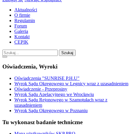
Aktualności
O firmie
Regulamin
Forum
Galeria
Kontakt
CEPIK
Szukaj
Oświadczenia, Wyroki
Oświadczenia "SUNRISE P.H.U"
Wyrok Sądu Okręgowego w Legnicy wraz z uzasadnieniem
Oświadczenie - Przeprosiny
Wyrok Sądu Apelacyjnego we Wrocławiu
Wyrok Sądu Rejonowego w Szamotułach wraz z
uzasadnieniem
Wyrok Sądu Okręgowego w Poznaniu
Tu wykonasz badanie techniczne
Mapa użytkowników SKP PRO