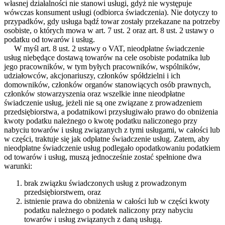
własnej działalności nie stanowi usługi, gdyż nie występuje
wówczas konsument usługi (odbiorca świadczenia). Nie dotyczy to
przypadków, gdy usługa bądź towar zostały przekazane na potrzeby
osobiste, o których mowa w art. 7 ust. 2 oraz art. 8 ust. 2 ustawy o
podatku od towarów i usług.
W myśl art. 8 ust. 2 ustawy o VAT, nieodpłatne świadczenie
usług niebędące dostawą towarów na cele osobiste podatnika lub
jego pracowników, w tym byłych pracowników, wspólników,
udziałowców, akcjonariuszy, członków spółdzielni i ich
domowników, członków organów stanowiących osób prawnych,
członków stowarzyszenia oraz wszelkie inne nieodpłatne
świadczenie usług, jeżeli nie są one związane z prowadzeniem
przedsiębiorstwa, a podatnikowi przysługiwało prawo do obniżenia
kwoty podatku należnego o kwotę podatku naliczonego przy
nabyciu towarów i usług związanych z tymi usługami, w całości lub
w części, traktuje się jak odpłatne świadczenie usług. Zatem, aby
nieodpłatne świadczenie usług podlegało opodatkowaniu podatkiem
od towarów i usług, muszą jednocześnie zostać spełnione dwa
warunki:
brak związku świadczonych usług z prowadzonym
przedsiębiorstwem, oraz
istnienie prawa do obniżenia w całości lub w części kwoty
podatku należnego o podatek naliczony przy nabyciu
towarów i usług związanych z daną usługą.