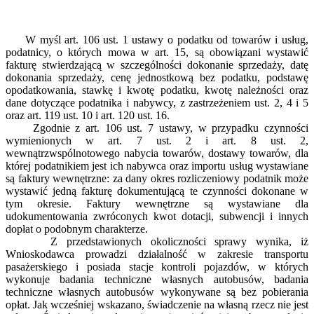
W myśl art. 106 ust. 1 ustawy o podatku od towarów i usług,
podatnicy, o których mowa w art. 15, są obowiązani wystawić
fakturę stwierdzającą w szczególności dokonanie sprzedaży, datę
dokonania sprzedaży, cenę jednostkową bez podatku, podstawę
opodatkowania, stawkę i kwotę podatku, kwotę należności oraz
dane dotyczące podatnika i nabywcy, z zastrzeżeniem ust. 2, 4 i 5
oraz art. 119 ust. 10 i art. 120 ust. 16.
Zgodnie z art. 106 ust. 7 ustawy, w przypadku czynności
wymienionych w art. 7 ust. 2 i art. 8 ust. 2,
wewnątrzwspólnotowego nabycia towarów, dostawy towarów, dla
której podatnikiem jest ich nabywca oraz importu usług wystawiane
są faktury wewnętrzne: za dany okres rozliczeniowy podatnik może
wystawić jedną fakturę dokumentującą te czynności dokonane w
tym okresie. Faktury wewnętrzne są wystawiane dla
udokumentowania zwróconych kwot dotacji, subwencji i innych
dopłat o podobnym charakterze.
Z przedstawionych okoliczności sprawy wynika, iż
Wnioskodawca prowadzi działalność w zakresie transportu
pasażerskiego i posiada stacje kontroli pojazdów, w których
wykonuje badania techniczne własnych autobusów, badania
techniczne własnych autobusów wykonywane są bez pobierania
opłat. Jak wcześniej wskazano, świadczenie na własną rzecz nie jest