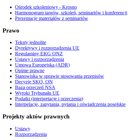
Ośrodek szkoleniowy - Krosno
Harmonogram targów, szkoleń, seminariów i konferencji
Prezentacje materiałów z seminariów
Prawo
Teksty jednolite
Dyrektywy i rozporządzenia UE
Regulaminy EKG ONZ
Ustawy i rozporządzenia
Umowa Europejska (ADR)
Opinie prawne
Stanowiska w sprawie stosowania przepisów
Decyzje SKO, ON
Baza orzeczeń NSA
Wyroki Trybunału UE
Podatki (interpretacje i orzeczenia)
Interpelacje, zapytania, pytania i oświadczenia poselskie
Projekty aktów prawnych
Ustawy
Rozporządzenia