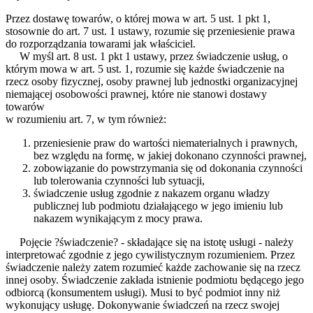
Przez dostawę towarów, o której mowa w art. 5 ust. 1 pkt 1,
stosownie do art. 7 ust. 1 ustawy, rozumie się przeniesienie prawa
do rozporządzania towarami jak właściciel.
W myśl art. 8 ust. 1 pkt 1 ustawy, przez świadczenie usług, o
którym mowa w art. 5 ust. 1, rozumie się każde świadczenie na
rzecz osoby fizycznej, osoby prawnej lub jednostki organizacyjnej
niemającej osobowości prawnej, które nie stanowi dostawy
towarów
w rozumieniu art. 7, w tym również:
przeniesienie praw do wartości niematerialnych i prawnych,
bez względu na formę, w jakiej dokonano czynności prawnej,
zobowiązanie do powstrzymania się od dokonania czynności
lub tolerowania czynności lub sytuacji,
świadczenie usług zgodnie z nakazem organu władzy
publicznej lub podmiotu działającego w jego imieniu lub
nakazem wynikającym z mocy prawa.
Pojęcie ?świadczenie? - składające się na istotę usługi - należy
interpretować zgodnie z jego cywilistycznym rozumieniem. Przez
świadczenie należy zatem rozumieć każde zachowanie się na rzecz
innej osoby. Świadczenie zakłada istnienie podmiotu będącego jego
odbiorcą (konsumentem usługi). Musi to być podmiot inny niż
wykonujący usługę. Dokonywanie świadczeń na rzecz swojej