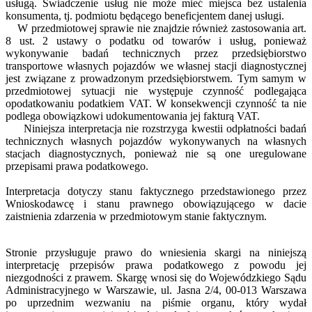
usługą. Świadczenie usług nie może mieć miejsca bez ustalenia
konsumenta, tj. podmiotu będącego beneficjentem danej usługi.
W przedmiotowej sprawie nie znajdzie również zastosowania art.
8 ust. 2 ustawy o podatku od towarów i usług, ponieważ
wykonywanie badań technicznych przez przedsiębiorstwo
transportowe własnych pojazdów we własnej stacji diagnostycznej
jest związane z prowadzonym przedsiębiorstwem. Tym samym w
przedmiotowej sytuacji nie występuje czynność podlegająca
opodatkowaniu podatkiem VAT. W konsekwencji czynność ta nie
podlega obowiązkowi udokumentowania jej fakturą VAT.
Niniejsza interpretacja nie rozstrzyga kwestii odpłatności badań
technicznych własnych pojazdów wykonywanych na własnych
stacjach diagnostycznych, ponieważ nie są one uregulowane
przepisami prawa podatkowego.
Interpretacja dotyczy stanu faktycznego przedstawionego przez
Wnioskodawcę i stanu prawnego obowiązującego w dacie
zaistnienia zdarzenia w przedmiotowym stanie faktycznym.
Stronie przysługuje prawo do wniesienia skargi na niniejszą
interpretację przepisów prawa podatkowego z powodu jej
niezgodności z prawem. Skargę wnosi się do Wojewódzkiego Sądu
Administracyjnego w Warszawie, ul. Jasna 2/4, 00-013 Warszawa
po uprzednim wezwaniu na piśmie organu, który wydał