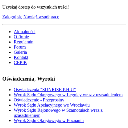
Uzyskaj dostep do wszystkich treści!
Zaloguj się
Nawiąż współpracę
Aktualności
O firmie
Regulamin
Forum
Galeria
Kontakt
CEPIK
Oświadczenia, Wyroki
Oświadczenia "SUNRISE P.H.U"
Wyrok Sądu Okręgowego w Legnicy wraz z uzasadnieniem
Oświadczenie - Przeprosiny
Wyrok Sądu Apelacyjnego we Wrocławiu
Wyrok Sądu Rejonowego w Szamotułach wraz z
uzasadnieniem
Wyrok Sądu Okręgowego w Poznaniu