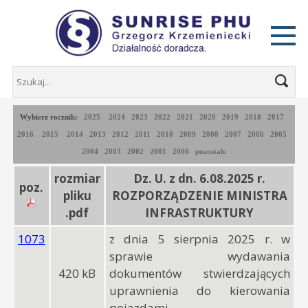
Wybierz rocznik:
2025
2024
2023
2022
2021
2020
2019
2018
2017
2016
2015
2014
2013
2012
2011
2010
2009
2008
2007
2006
2005
2004
2003
2002
2001
2000
pozostałe
rozmiar
Dz. U. z dn. 6.08.2025 r.
poz.
pliku
ROZPORZĄDZENIE MINISTRA
.pdf
INFRASTRUKTURY
1073
z dnia 5 sierpnia 2025 r. w
sprawie wydawania
420 kB
dokumentów stwierdzających
uprawnienia do kierowania
pojazdami