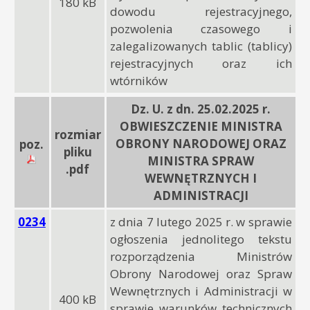
180 kB
dowodu rejestracyjnego,
pozwolenia czasowego i
zalegalizowanych tablic (tablicy)
rejestracyjnych oraz ich
wtórników
Dz. U. z dn. 25.02.2025 r.
OBWIESZCZENIE MINISTRA
rozmiar
OBRONY NARODOWEJ ORAZ
poz.
pliku
MINISTRA SPRAW
.pdf
WEWNĘTRZNYCH I
ADMINISTRACJI
0234
z dnia 7 lutego 2025 r. w sprawie
ogłoszenia jednolitego tekstu
rozporządzenia Ministrów
Obrony Narodowej oraz Spraw
Wewnętrznych i Administracji w
400 kB
sprawie warunków technicznych