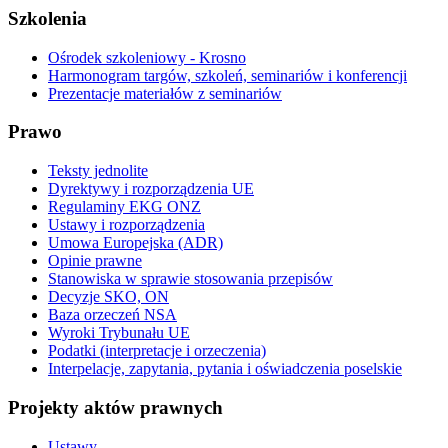
Szkolenia
Ośrodek szkoleniowy - Krosno
Harmonogram targów, szkoleń, seminariów i konferencji
Prezentacje materiałów z seminariów
Prawo
Teksty jednolite
Dyrektywy i rozporządzenia UE
Regulaminy EKG ONZ
Ustawy i rozporządzenia
Umowa Europejska (ADR)
Opinie prawne
Stanowiska w sprawie stosowania przepisów
Decyzje SKO, ON
Baza orzeczeń NSA
Wyroki Trybunału UE
Podatki (interpretacje i orzeczenia)
Interpelacje, zapytania, pytania i oświadczenia poselskie
Projekty aktów prawnych
Ustawy