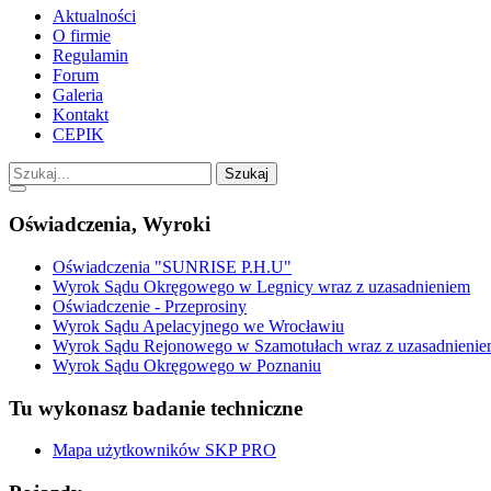
Aktualności
O firmie
Regulamin
Forum
Galeria
Kontakt
CEPIK
Szukaj
Oświadczenia, Wyroki
Oświadczenia "SUNRISE P.H.U"
Wyrok Sądu Okręgowego w Legnicy wraz z uzasadnieniem
Oświadczenie - Przeprosiny
Wyrok Sądu Apelacyjnego we Wrocławiu
Wyrok Sądu Rejonowego w Szamotułach wraz z uzasadnieni
Wyrok Sądu Okręgowego w Poznaniu
Tu wykonasz badanie techniczne
Mapa użytkowników SKP PRO