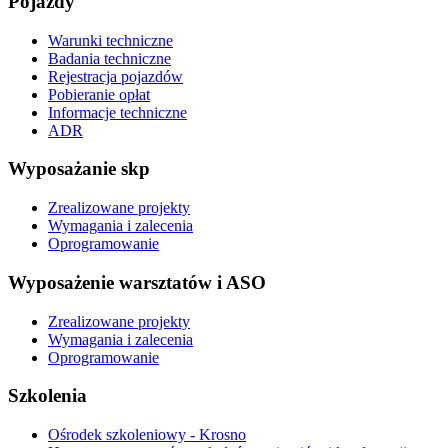
Pojazdy
Warunki techniczne
Badania techniczne
Rejestracja pojazdów
Pobieranie opłat
Informacje techniczne
ADR
Wyposażanie skp
Zrealizowane projekty
Wymagania i zalecenia
Oprogramowanie
Wyposażenie warsztatów i ASO
Zrealizowane projekty
Wymagania i zalecenia
Oprogramowanie
Szkolenia
Ośrodek szkoleniowy - Krosno