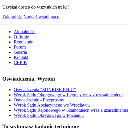
Uzyskaj dostep do wszystkich treści!
Zaloguj się
Nawiąż współpracę
Aktualności
O firmie
Regulamin
Forum
Galeria
Kontakt
CEPIK
Oświadczenia, Wyroki
Oświadczenia "SUNRISE P.H.U"
Wyrok Sądu Okręgowego w Legnicy wraz z uzasadnieniem
Oświadczenie - Przeprosiny
Wyrok Sądu Apelacyjnego we Wrocławiu
Wyrok Sądu Rejonowego w Szamotułach wraz z uzasadnieni
Wyrok Sądu Okręgowego w Poznaniu
Tu wykonasz badanie techniczne