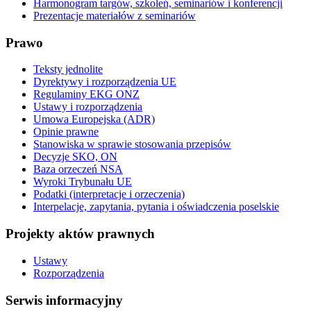
Harmonogram targów, szkoleń, seminariów i konferencji
Prezentacje materiałów z seminariów
Prawo
Teksty jednolite
Dyrektywy i rozporządzenia UE
Regulaminy EKG ONZ
Ustawy i rozporządzenia
Umowa Europejska (ADR)
Opinie prawne
Stanowiska w sprawie stosowania przepisów
Decyzje SKO, ON
Baza orzeczeń NSA
Wyroki Trybunału UE
Podatki (interpretacje i orzeczenia)
Interpelacje, zapytania, pytania i oświadczenia poselskie
Projekty aktów prawnych
Ustawy
Rozporządzenia
Serwis informacyjny