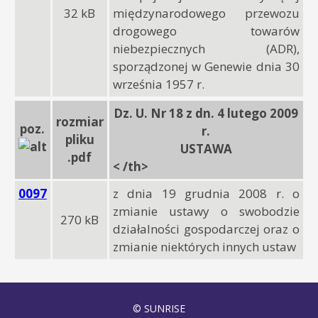
32 kB
międzynarodowego przewozu
drogowego towarów
niebezpiecznych (ADR),
sporządzonej w Genewie dnia 30
września 1957 r.
Dz. U. Nr 18 z dn. 4 lutego 2009
rozmiar
poz.
r.
pliku
USTAWA
.pdf
< /th>
0097
z dnia 19 grudnia 2008 r. o
zmianie ustawy o swobodzie
270 kB
działalności gospodarczej oraz o
zmianie niektórych innych ustaw
© SUNRISE