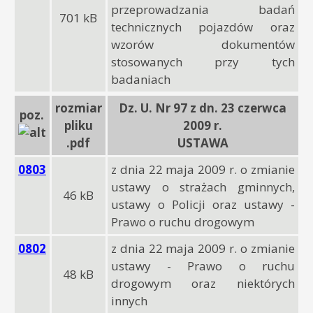
przeprowadzania badań
701 kB
technicznych pojazdów oraz
wzorów dokumentów
stosowanych przy tych
badaniach
rozmiar
Dz. U. Nr 97 z dn. 23 czerwca
poz.
pliku
2009 r.
.pdf
USTAWA
0803
z dnia 22 maja 2009 r. o zmianie
ustawy o strażach gminnych,
46 kB
ustawy o Policji oraz ustawy -
Prawo o ruchu drogowym
0802
z dnia 22 maja 2009 r. o zmianie
ustawy - Prawo o ruchu
48 kB
drogowym oraz niektórych
innych