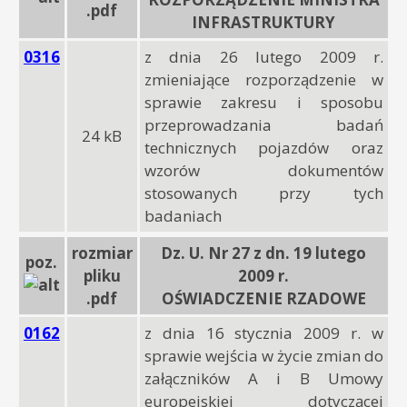
.pdf
INFRASTRUKTURY
0316
z dnia 26 lutego 2009 r.
zmieniające rozporządzenie w
sprawie zakresu i sposobu
przeprowadzania badań
24 kB
technicznych pojazdów oraz
wzorów dokumentów
stosowanych przy tych
badaniach
rozmiar
Dz. U. Nr 27 z dn. 19 lutego
poz.
pliku
2009 r.
.pdf
OŚWIADCZENIE RZADOWE
0162
z dnia 16 stycznia 2009 r. w
sprawie wejścia w życie zmian do
załączników A i B Umowy
europejskiej dotyczącej