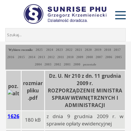
Wybierz rocznik:
2025
2024
2023
2022
2021
2020
2019
2018
2017
2016
2015
2014
2013
2012
2011
2010
2009
2008
2007
2006
2005
2004
2003
2002
2001
2000
pozostałe
Dz. U. Nr 210 z dn. 11 grudnia
rozmiar
2009 r.
poz.
pliku
ROZPORZĄDZENIE MINISTRA
.pdf
SPRAW WEWNĘTRZNYCH I
ADMINISTRACJI
1626
z dnia 9 grudnia 2009 r. w
180 kB
sprawie opłaty ewidencyjnej