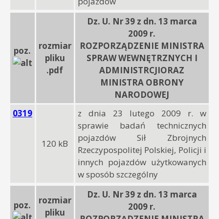
pojazdów
Dz. U. Nr 39 z dn. 13 marca
2009 r.
rozmiar
ROZPORZĄDZENIE MINISTRA
poz.
pliku
SPRAW WEWNĘTRZNYCH I
.pdf
ADMINISTRCJIORAZ
MINISTRA OBRONY
NARODOWEJ
0319
z dnia 23 lutego 2009 r. w
sprawie badań technicznych
pojazdów Sił Zbrojnych
120 kB
Rzeczypospolitej Polskiej, Policji i
innych pojazdów użytkowanych
w sposób szczególny
Dz. U. Nr 39 z dn. 13 marca
rozmiar
poz.
2009 r.
pliku
ROZPORZĄDZENIE MINISTRA