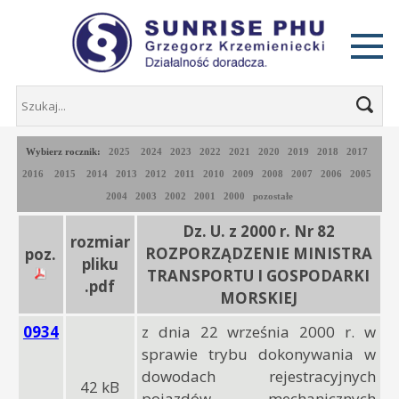
Wybierz rocznik:
2025
2024
2023
2022
2021
2020
2019
2018
2017
2016
2015
2014
2013
2012
2011
2010
2009
2008
2007
2006
2005
2004
2003
2002
2001
2000
pozostałe
Dz. U. z 2000 r. Nr 82
rozmiar
ROZPORZĄDZENIE MINISTRA
poz.
pliku
TRANSPORTU I GOSPODARKI
.pdf
MORSKIEJ
0934
z dnia 22 września 2000 r. w
sprawie trybu dokonywania w
dowodach rejestracyjnych
42 kB
pojazdów mechanicznych