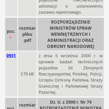
adnotacji o ustanowieniu
zastawu rejestrowego.
ROZPORZĄDZENIE
rozmiar
MINISTRÓW SPRAW
poz.
pliku
WEWNĘTRZNYCH I
.pdf
ADMINISTRACJI ORAZ
OBRONY NARODOWEJ
0931
z dnia 5 września 2000 r. w
sprawie badań technicznych
pojazdów Sił Zbrojnych
570 kB
Rzeczypospolitej Polskiej, Policji,
Urzędu Ochrony Państwa, Straży
Granicznej i Państwowej Straży
Pożarnej.
Dz. U. z 2000 r. Nr 74
rozmiar
ROZPORZĄDZENIE MINISTRA
poz.