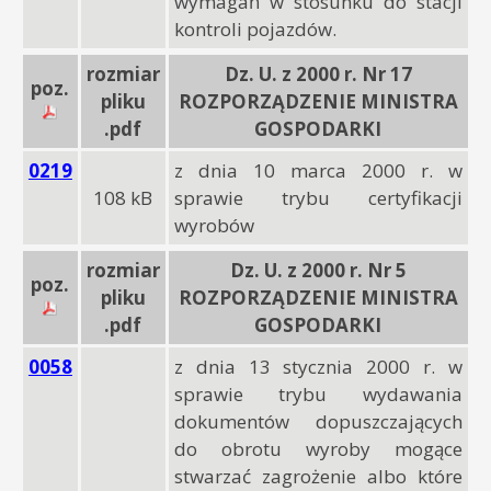
wymagań w stosunku do stacji
kontroli pojazdów.
rozmiar
Dz. U. z 2000 r. Nr 17
poz.
pliku
ROZPORZĄDZENIE MINISTRA
.pdf
GOSPODARKI
0219
z dnia 10 marca 2000 r. w
108 kB
sprawie trybu certyfikacji
wyrobów
rozmiar
Dz. U. z 2000 r. Nr 5
poz.
pliku
ROZPORZĄDZENIE MINISTRA
.pdf
GOSPODARKI
0058
z dnia 13 stycznia 2000 r. w
sprawie trybu wydawania
dokumentów dopuszczających
do obrotu wyroby mogące
stwarzać zagrożenie albo które