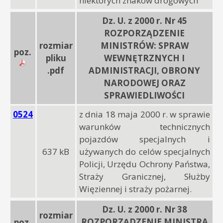
niektórych znaków drogowych
Dz. U. z 2000 r. Nr 45
ROZPORZĄDZENIE
rozmiar
MINISTRÓW: SPRAW
poz.
pliku
WEWNĘTRZNYCH I
.pdf
ADMINISTRACJI, OBRONY
NARODOWEJ ORAZ
SPRAWIEDLIWOŚCI
0524
z dnia 18 maja 2000 r. w sprawie
warunków technicznych
pojazdów specjalnych i
637 kB
używanych do celów specjalnych
Policji, Urzędu Ochrony Państwa,
Straży Granicznej, Służby
Więziennej i straży pożarnej.
Dz. U. z 2000 r. Nr 38
rozmiar
ROZPORZĄDZENIE MINISTRA
poz.