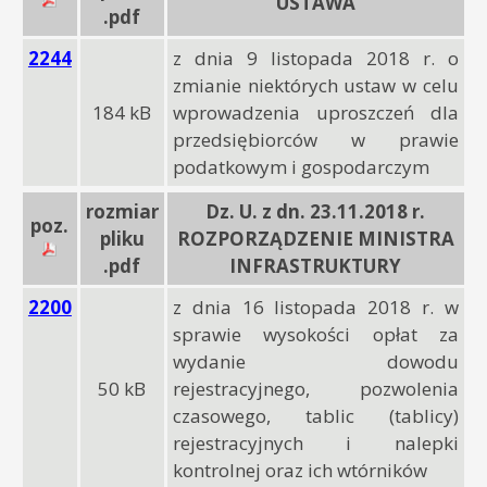
USTAWA
.pdf
2244
z dnia 9 listopada 2018 r. o
zmianie niektórych ustaw w celu
184 kB
wprowadzenia uproszczeń dla
przedsiębiorców w prawie
podatkowym i gospodarczym
rozmiar
Dz. U. z dn. 23.11.2018 r.
poz.
pliku
ROZPORZĄDZENIE MINISTRA
.pdf
INFRASTRUKTURY
2200
z dnia 16 listopada 2018 r. w
sprawie wysokości opłat za
wydanie dowodu
50 kB
rejestracyjnego, pozwolenia
czasowego, tablic (tablicy)
rejestracyjnych i nalepki
kontrolnej oraz ich wtórników