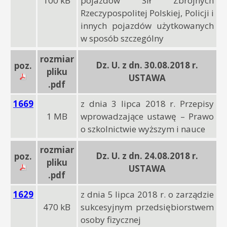
100 kB
pojazdów Sił Zbrojnych
Rzeczypospolitej Polskiej, Policji i
innych pojazdów użytkowanych
w sposób szczególny
rozmiar
Dz. U. z dn. 30.08.2018 r.
poz.
pliku
USTAWA
.pdf
1669
z dnia 3 lipca 2018 r. Przepisy
1 MB
wprowadzające ustawę – Prawo
o szkolnictwie wyższym i nauce
rozmiar
Dz. U. z dn. 24.08.2018 r.
poz.
pliku
USTAWA
.pdf
1629
z dnia 5 lipca 2018 r. o zarządzie
470 kB
sukcesyjnym przedsiębiorstwem
osoby fizycznej