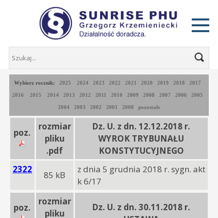
Wybierz rocznik:
2025
2024
2023
2022
2021
2020
2019
2018
2017
2016
2015
2014
2013
2012
2011
2010
2009
2008
2007
2006
2005
2004
2003
2002
2001
2000
pozostałe
rozmiar
Dz. U. z dn. 12.12.2018 r.
poz.
pliku
WYROK TRYBUNAŁU
.pdf
KONSTYTUCYJNEGO
2322
z dnia 5 grudnia 2018 r. sygn. akt
85 kB
k 6/17
rozmiar
Dz. U. z dn. 30.11.2018 r.
poz.
pliku