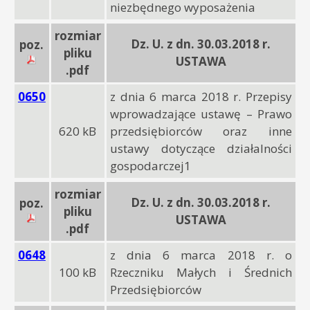
niezbędnego wyposażenia
rozmiar
Dz. U. z dn. 30.03.2018 r.
poz.
pliku
USTAWA
.pdf
0650
z dnia 6 marca 2018 r. Przepisy
wprowadzające ustawę – Prawo
620 kB
przedsiębiorców oraz inne
ustawy dotyczące działalności
gospodarczej1
rozmiar
Dz. U. z dn. 30.03.2018 r.
poz.
pliku
USTAWA
.pdf
0648
z dnia 6 marca 2018 r. o
100 kB
Rzeczniku Małych i Średnich
Przedsiębiorców