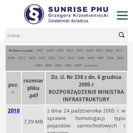
Wybierz rocznik:
2025
2024
2023
2022
2021
2020
2019
2018
2017
2016
2015
2014
2013
2012
2011
2010
2009
2008
2007
2006
2005
2004
2003
2002
2001
2000
pozostałe
Dz. U. Nr 238 z dn. 6 grudnia
rozmiar
2005 r
poz.
pliku
ROZPORZĄDZENIE MINISTRA
.pdf
INFRASTRUKTURY
2010
z dnia 24 października 2005 r. w
sprawie homologacji typu
7,39 MB
pojazdów samochodowych i
przyczep