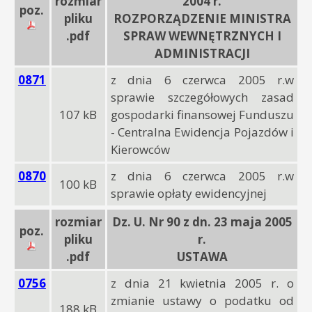
rozmiar
2004 r.
poz.
pliku
ROZPORZĄDZENIE MINISTRA
.pdf
SPRAW WEWNĘTRZNYCH I
ADMINISTRACJI
0871
z dnia 6 czerwca 2005 r.w
sprawie szczegółowych zasad
107 kB
gospodarki finansowej Funduszu
- Centralna Ewidencja Pojazdów i
Kierowców
0870
z dnia 6 czerwca 2005 r.w
100 kB
sprawie opłaty ewidencyjnej
rozmiar
Dz. U. Nr 90 z dn. 23 maja 2005
poz.
pliku
r.
.pdf
USTAWA
0756
z dnia 21 kwietnia 2005 r. o
zmianie ustawy o podatku od
188 kB