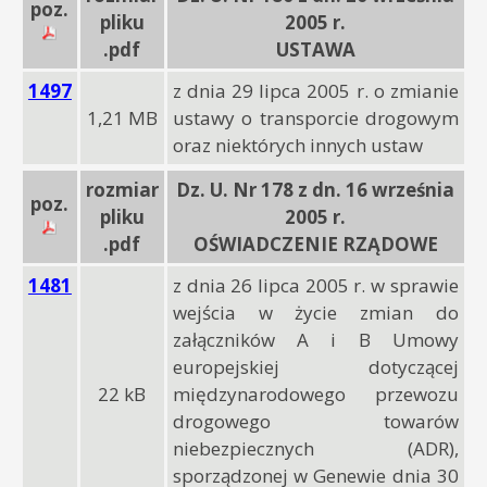
poz.
pliku
2005 r.
.pdf
USTAWA
1497
z dnia 29 lipca 2005 r. o zmianie
1,21 MB
ustawy o transporcie drogowym
oraz niektórych innych ustaw
rozmiar
Dz. U. Nr 178 z dn. 16 września
poz.
pliku
2005 r.
.pdf
OŚWIADCZENIE RZĄDOWE
1481
z dnia 26 lipca 2005 r. w sprawie
wejścia w życie zmian do
załączników A i B Umowy
europejskiej dotyczącej
22 kB
międzynarodowego przewozu
drogowego towarów
niebezpiecznych (ADR),
sporządzonej w Genewie dnia 30