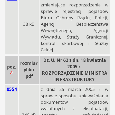
zmieniające rozporządzenie w
sprawie rejestracji pojazdów
Biura Ochrony Rządu, Policji,
38 kB
Agencji Bezpieczeństwa
Wewnętrznego, Agencji
Wywiadu, Straży Granicznej,
kontroli skarbowej i Służby
Celnej
Dz. U. Nr 62 z dn. 18 kwietnia
rozmiar
2005 r.
poz.
pliku
ROZPORZĄDZENIE MINISTRA
.pdf
INFRASTRUKTURY
0554
z dnia 25 marca 2005 r. w
sprawie sposobu unieważniania
dokumentów pojazdów
wycofanych z eksploatacji,
240 kB
wzorów zaświadczeń