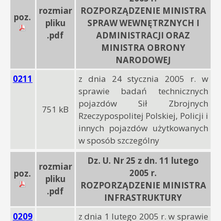
rozmiar
ROZPORZĄDZENIE MINISTRA
poz.
pliku
SPRAW WEWNĘTRZNYCH I
.pdf
ADMINISTRACJI ORAZ
MINISTRA OBRONY
NARODOWEJ
0211
z dnia 24 stycznia 2005 r. w
sprawie badań technicznych
pojazdów Sił Zbrojnych
751 kB
Rzeczypospolitej Polskiej, Policji i
innych pojazdów użytkowanych
w sposób szczególny
Dz. U. Nr 25 z dn. 11 lutego
rozmiar
2005 r.
poz.
pliku
ROZPORZĄDZENIE MINISTRA
.pdf
INFRASTRUKTURY
0209
z dnia 1 lutego 2005 r. w sprawie