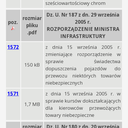
sześciowartościowy chrom
Dz. U. Nr 187 z dn. 29 września
rozmiar
2005 r.
poz.
pliku
ROZPORZĄDZENIE MINISTRA
.pdf
INFRASTRUKTURY
1572
z dnia 15 września 2005 r.
zmieniające rozporządzenie w
sprawie świadectwa
150 kB
dopuszczenia pojazdów do
przewozu niektórych towarów
niebezpiecznych
1571
z dnia 15 września 2005 r. w
sprawie kursów dokształcających
1,7 MB
dla kierowców przewożących
towary niebezpieczne
rozmiar
Dz. U. Nr 180 z dn. 20 września