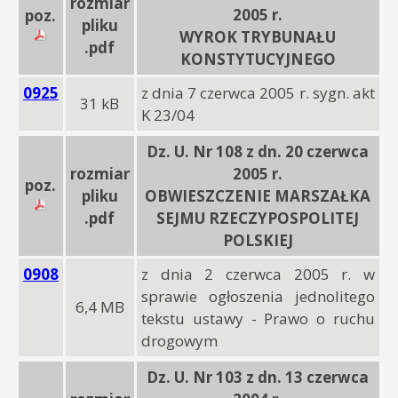
rozmiar
2005 r.
poz.
pliku
WYROK TRYBUNAŁU
.pdf
KONSTYTUCYJNEGO
0925
z dnia 7 czerwca 2005 r. sygn. akt
31 kB
K 23/04
Dz. U. Nr 108 z dn. 20 czerwca
rozmiar
2005 r.
poz.
pliku
OBWIESZCZENIE MARSZAŁKA
.pdf
SEJMU RZECZYPOSPOLITEJ
POLSKIEJ
0908
z dnia 2 czerwca 2005 r. w
sprawie ogłoszenia jednolitego
6,4 MB
tekstu ustawy - Prawo o ruchu
drogowym
Dz. U. Nr 103 z dn. 13 czerwca