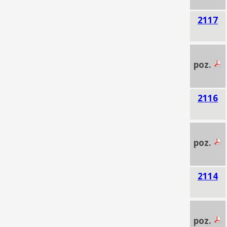
2117
poz.
2116
poz.
2114
poz.