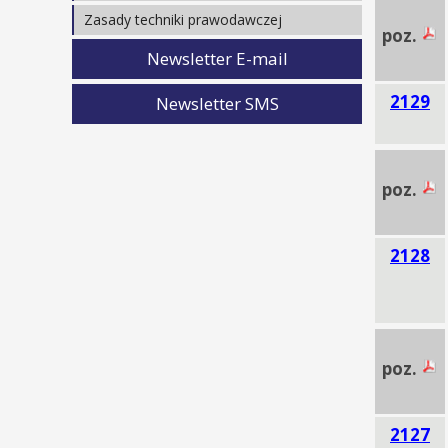
Rozporządzenia
Warto wiedzieć
Zasady techniki prawodawczej
poz.
Wyjaśnianie spraw
Krajowe
Newsletter E-mail
Unijne
2129
Newsletter SMS
Opracowania
poz.
2128
poz.
2127