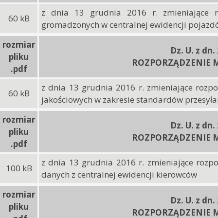
z dnia 13 grudnia 2016 r. zmieniające 
60 kB
gromadzonych w centralnej ewidencji pojazd
rozmiar
Dz. U. z dn.
pliku
ROZPORZĄDZENIE M
.pdf
z dnia 13 grudnia 2016 r. zmieniające rozp
60 kB
jakościowych w zakresie standardów przesyła
rozmiar
Dz. U. z dn.
pliku
ROZPORZĄDZENIE M
.pdf
z dnia 13 grudnia 2016 r. zmieniające rozp
100 kB
danych z centralnej ewidencji kierowców
rozmiar
Dz. U. z dn.
pliku
ROZPORZĄDZENIE M