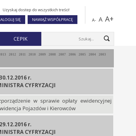
Uzyskaj dostep do wszystkich treści!
A+
A
ALOGUJ SIĘ
NAWIĄŻ WSPÓŁPRACĘ
A-
CEPIK
2013
2012
2011
2010
2009
2008
2007
2006
2005
2004
2003
 30.12.2016 r.
INISTRA CYFRYZACJI
zporządzenie w sprawie opłaty ewidencyjnej
Ewidencja Pojazdów i Kierowców
 29.12.2016 r.
INISTRA CYFRYZACJI