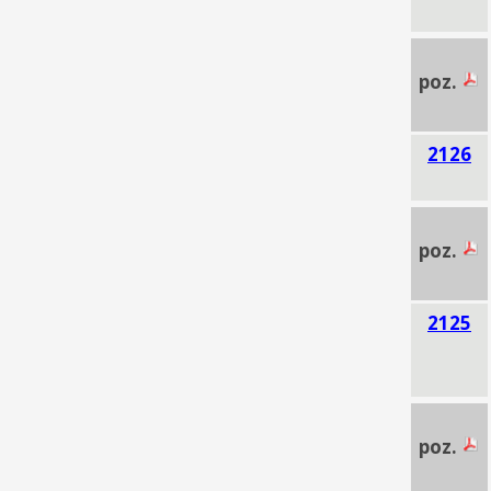
poz.
2126
poz.
2125
poz.