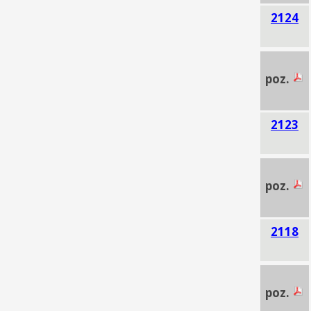
2124
poz.
2123
poz.
2118
poz.