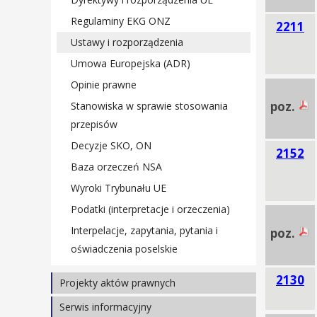
Prezentacje materiałów z seminariów
Regulaminy EKG ONZ
2211
Ustawy i rozporządzenia
Umowa Europejska (ADR)
Opinie prawne
poz.
Stanowiska w sprawie stosowania
przepisów
Decyzje SKO, ON
2152
Baza orzeczeń NSA
Wyroki Trybunału UE
Podatki (interpretacje i orzeczenia)
Interpelacje, zapytania, pytania i
poz.
oświadczenia poselskie
2130
Projekty aktów prawnych
Ustawy
Serwis informacyjny