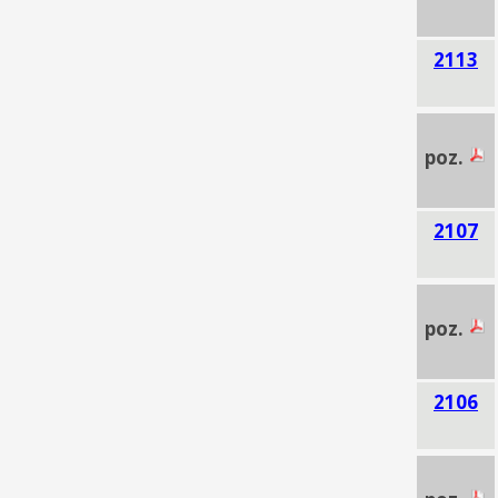
2113
poz.
2107
poz.
2106