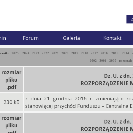
Z
min
Forum
Galeria
Kontakt
ocznik:
2025
2024
2023
2022
2021
2020
2019
2018
2017
2016
2015
2014
2002
2001
2000
pozostałe
rozmiar
Dz. U. z dn.
pliku
ROZPORZĄDZENIE M
.pdf
z dnia 21 grudnia 2016 r. zmieniające ro
230 kB
stanowiącej przychód Funduszu – Centralna 
rozmiar
Dz. U. z dn.
pliku
ROZPORZĄDZENIE M
.pdf