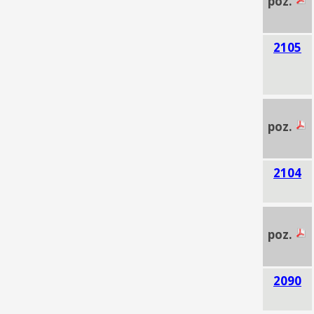
poz.
2105
poz.
2104
poz.
2090