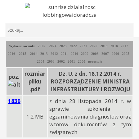
Wybierz rocznik:
2025
2024
2023
2022
2021
2020
2019
2018
2017
2016
2015
2014
2013
2012
2011
2010
2009
2008
2007
2006
2005
2004
2003
2002
2001
2000
pozostałe
rozmiar
Dz. U. z dn. 18.12.2014 r.
poz.
pliku
ROZPORZĄDZENIE MINISTRA
.pdf
INFRASTRUKTURY I ROZWOJU
1836
z dnia 28 listopada 2014 r. w
sprawie szkolenia i
1.2 MB
egzaminowania diagnostów oraz
wzorów dokumentów z tym
związanych