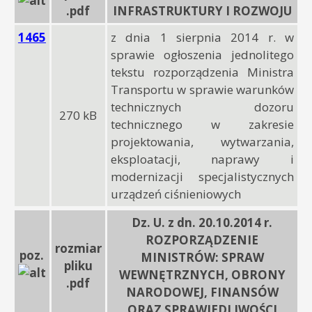
.pdf
INFRASTRUKTURY I ROZWOJU
1465
z dnia 1 sierpnia 2014 r. w
sprawie ogłoszenia jednolitego
tekstu rozporządzenia Ministra
Transportu w sprawie warunków
technicznych dozoru
270 kB
technicznego w zakresie
projektowania, wytwarzania,
eksploatacji, naprawy i
modernizacji specjalistycznych
urządzeń ciśnieniowych
Dz. U. z dn. 20.10.2014 r.
ROZPORZĄDZENIE
rozmiar
poz.
MINISTRÓW: SPRAW
pliku
WEWNĘTRZNYCH, OBRONY
.pdf
NARODOWEJ, FINANSÓW
ORAZ SPRAWIEDLIWOŚCI