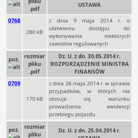
pliku
USTAWA
.pdf
0768
z dnia 9 maja 2014 r. o
ułatwieniu dostępu do
280 kB
wykonywania niektórych
zawodów regulowanych
rozmiar
Dz. U. z dn. 30.05.2014 r.
poz.
pliku
ROZPORZĄDZENIE MINISTRA
.pdf
FINANSÓW
0709
z dnia 28 maja 2014 r. w sprawie
przypadków, w których nie
170 kB
stosuje się warunku
prowadzenia ewidencji
przebiegu pojazdu
rozmiar
poz.
Dz. U. z dn. 25.04.2014 r.
pliku