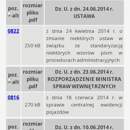
rozmiar
poz.
Dz. U. z dn. 24.06.2014 r.
pliku
USTAWA
.pdf
0822
z dnia 24 kwietnia 2014 r. o
zmianie niektórych ustaw w
250 kB
związku ze standaryzacją
niektórych wzorów pism w
procedurach administracyjnych
rozmiar
Dz. U. z dn. 23.06.2014 r.
poz.
pliku
ROZPORZĄDZENIE MINISTRA
.pdf
SPRAW WEWNĘTRZNYCH
0816
z dnia 18 czerwca 2014 r. w
270 kB
sprawie centralnej ewidencji
pojazdów
rozmiar
poz.
Dz. U. z dn. 10.06.2014 r.