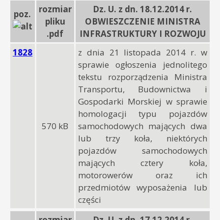
rozmiar
Dz. U. z dn. 18.12.2014 r.
poz.
pliku
OBWIESZCZENIE MINISTRA
.pdf
INFRASTRUKTURY I ROZWOJU
1828
z dnia 21 listopada 2014 r. w
sprawie ogłoszenia jednolitego
tekstu rozporządzenia Ministra
Transportu, Budownictwa i
Gospodarki Morskiej w sprawie
homologacji typu pojazdów
570 kB
samochodowych mających dwa
lub trzy koła, niektórych
pojazdów samochodowych
mających cztery koła,
motorowerów oraz ich
przedmiotów wyposażenia lub
części
rozmiar
Dz. U. z dn. 17.12.2014 r.